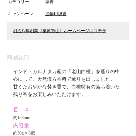
カテゴリー
線香
キャンペーン
進物用線香
明治八年創業《栗原智山》ホームページはコチラ
商品詳細
インド・カルナタカ産の「老山白檀」を薫りの中
心にして、天然漢方香料で薫りを出しました。
甘くたおやかな焚き香で、白檀特有の落ち着いた
残り香をお楽しみいただけます。
長 さ
約138mm
内容量
約30g × 8把