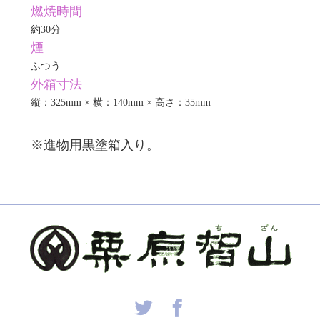
燃焼時間
約30分
煙
ふつう
外箱寸法
縦：325mm × 横：140mm × 高さ：35mm
※進物用黒塗箱入り。