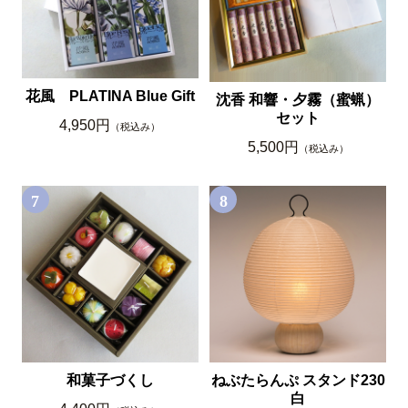
花風 PLATINA Blue Gift
沈香 和響・夕霧（蜜蝋）
セット
4,950円
（税込み）
5,500円
（税込み）
7
8
和菓子づくし
ねぶたらんぷ スタンド230
白