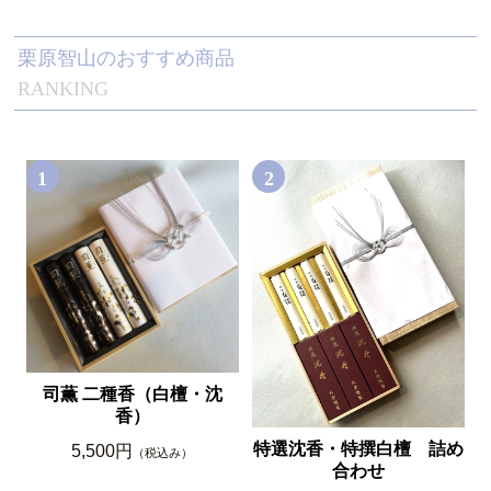
栗原智山のおすすめ商品
RANKING
1
2
司薫 二種香（白檀・沈
香）
特選沈香・特撰白檀 詰め
5,500円
（税込み）
合わせ